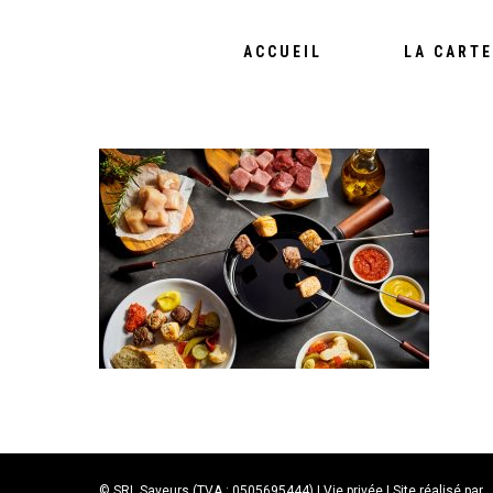
ACCUEIL
LA CARTE
© SRL Saveurs (TVA : 0505695444) |
Vie privée
| Site réalisé par